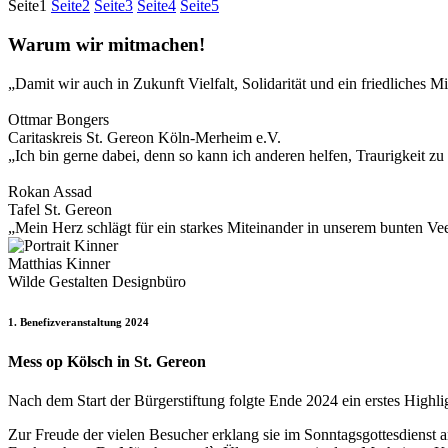
Seite
1
Seite
2
Seite
3
Seite
4
Seite
5
Warum wir mitmachen!
„Damit wir auch in Zukunft Vielfalt, Solidarität und ein friedlich
Ottmar Bongers
Caritaskreis St. Gereon Köln-Merheim e.V.
„Ich bin gerne dabei, denn so kann ich anderen helfen, Traurigkeit z
Rokan Assad
Tafel St. Gereon
„Mein Herz schlägt für ein starkes Miteinander in unserem bunten Ve
Matthias Kinner
Wilde Gestalten Designbüro
1. Benefizveranstaltung 2024
Mess op Kölsch in St. Gereon
Nach dem Start der Bürgerstiftung folgte Ende 2024 ein erstes Highli
Zur Freude der vielen Besucher erklang sie im Sonntagsgottesdienst