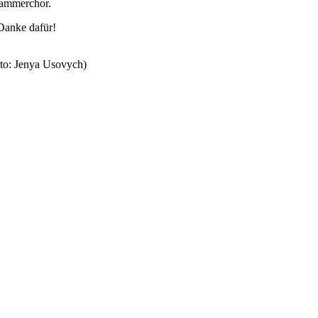
ammerchor.
 Danke dafür!
to: Jenya Usovych)