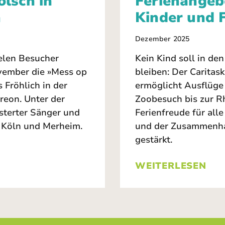
lsch in
Ferienangeb
n
Kinder und 
Dezember 2025
ielen Besucher
Kein Kind soll in de
vember die »Mess op
bleiben: Der Caritask
 Fröhlich in der
ermöglicht Ausflüge 
ereon. Unter der
Zoobesuch bis zur Rh
sterter Sänger und
Ferienfreude für alle
 Köln und Merheim.
und der Zusammenha
gestärkt.
WEITERLESEN