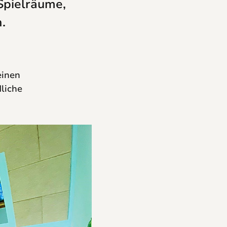
Spielräume,
.
einen
liche