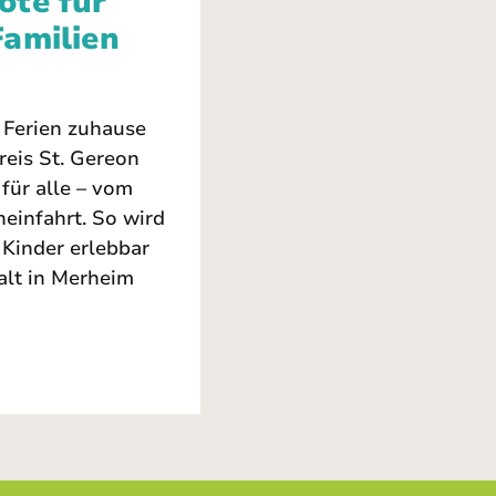
ote für
Familien
n Ferien zuhause
reis St. Gereon
für alle – vom
einfahrt. So wird
 Kinder erlebbar
lt in Merheim