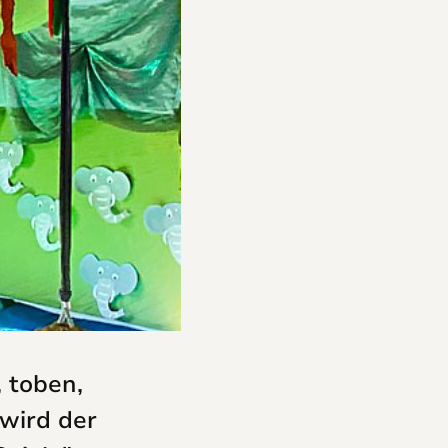
, toben,
 wird der