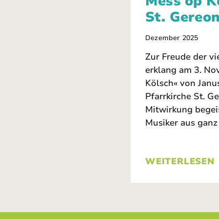
Mess op Kö
St. Gereo
Dezember 2025
Zur Freude der v
erklang am 3. No
Kölsch« von Janus
Pfarrkirche St. G
Mitwirkung begei
Musiker aus ganz
WEITERLESEN