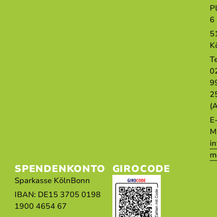
P
6
5
K
T
0
9
2
(
E
Ma
i
m
SPENDENKONTO
GIROCODE
Sparkasse KölnBonn
IBAN: DE15 3705 0198
1900 4654 67