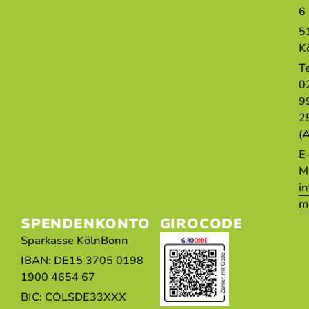
6
5
K
T
0
9
2
(
E
Ma
i
m
SPENDENKONTO
GIROCODE
Sparkasse KölnBonn
IBAN: DE15 3705 0198
1900 4654 67
BIC: COLSDE33XXX