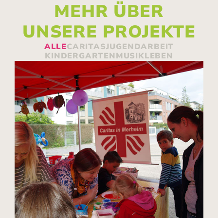
MEHR ÜBER
UNSERE PROJEKTE
ALLE
CARITAS
JUGENDARBEIT
KINDERGARTEN
MUSIKLEBEN